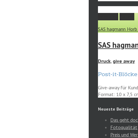
Permalink
Gallery
SAS hagmann Horb 
SAS hagmann
Druck
,
give away
Post-it-Blöck
Give-away für Kund
Format: 10 x 7,5 c
Neueste Beiträge
Das geht doc
Fotoqualität
Preis und Wer