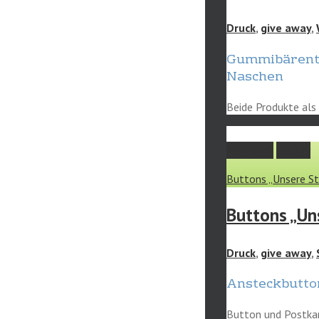
Druck
,
give away
,
Gummibärent
Naschen
Beide Produkte als
Permalink
Gallery
Buttons „Unsere St
Buttons „Un
Druck
,
give away
,
Ansteckbutton
Button und Postkar