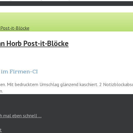
Post-it-Blöcke
 Horb Post-it-Blöcke
e im Firmen-CI
en. Mit bedrucktem Umschlag glänzend kaschiert. 2 Notizblockabsc
m.
h mal eben schnell …
t