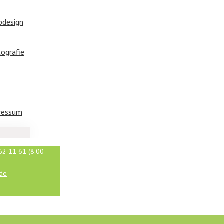
bdesign
tografie
ressum
62 11 61 (8.00
.de