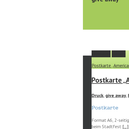
Permalink
Gallery
Postkarte „America
Postkarte „
Druck
,
give away
,
Postkarte
Format A6, 2-seitig
beim Stadtfest
[…]