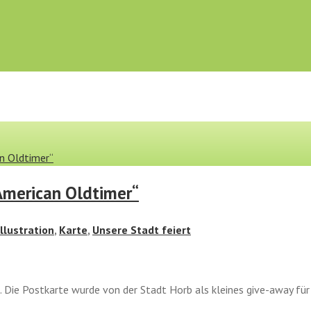
n Oldtimer“
American Oldtimer“
Illustration
,
Karte
,
Unsere Stadt feiert
. Die Postkarte wurde von der Stadt Horb als kleines give-away fü