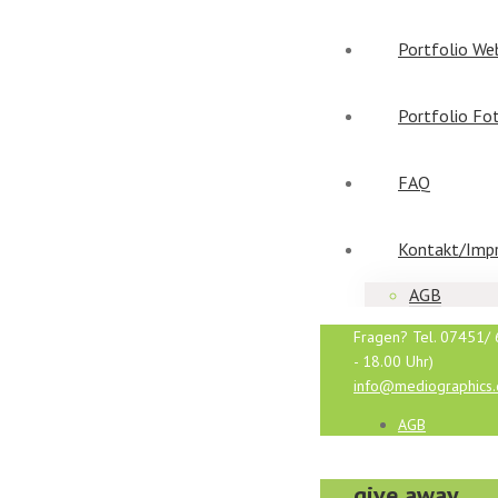
Portfolio We
Portfolio Fo
FAQ
Kontakt/Imp
AGB
Fragen? Tel. 07451/ 
- 18.00 Uhr)
info@mediographics
AGB
give away