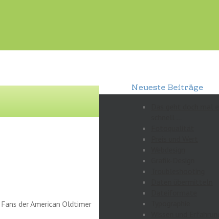
Neueste Beiträge
Das geht doch mal 
schnell …
Fotoqualität
Preis und Wert
Webdesign
Grafik-Design
Troubleshooting
Daten übermitteln
Dateiformate
Typographie
r Fans der American Oldtimer
Wissen und Erfahrun