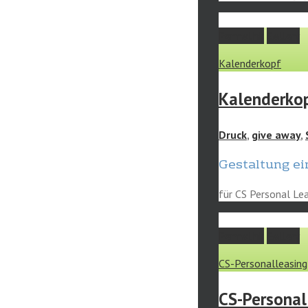
Permalink
Gallery
Kalenderkopf
Kalenderko
Druck
,
give away
,
Gestaltung ei
für CS Personal Lea
Permalink
Gallery
CS-Personalleasing
CS-Personal