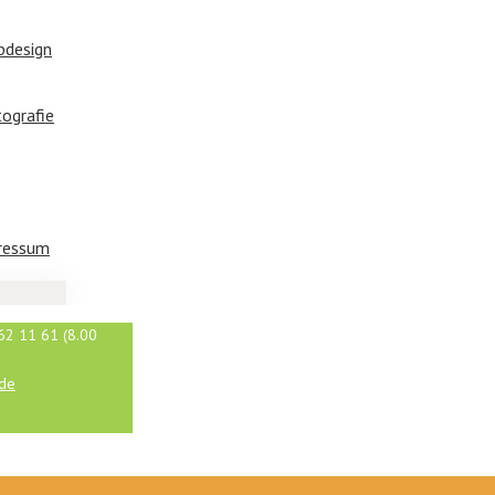
bdesign
tografie
ressum
62 11 61 (8.00
.de