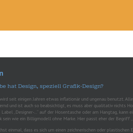
gn
e hat Design, speziell Grafik-Design?
ird seit einigen Jahren etwas inflationär und ungenau benutzt. Alles 
rnd und ist auch so beabsichtigt, es muss aber qualitativ nichts H
m Label „Designer-…“ auf der Hosentasche oder am Hangtag, kann 
 sein wie ein Billigmodell ohne Marke. Hier passt eher der Begriff „s
chst einmal, dass es sich um einen zeichnerischen oder plastische