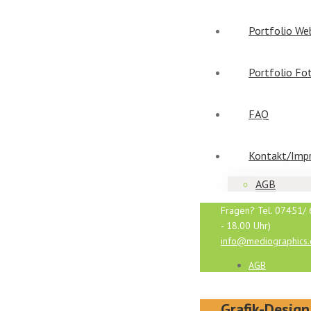
Portfolio We
Portfolio Fo
FAQ
Kontakt/Imp
AGB
Fragen? Tel. 07451/ 
- 18.00 Uhr)
info@mediographics
AGB
Grafik-Design