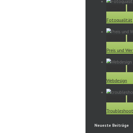
Permalink
Ga
Fotoqualität
Permalink
Ga
Preis und Wer
Permalink
Ga
Webdesign
Permalink
Ga
Troubleshoot
Neueste Beiträge