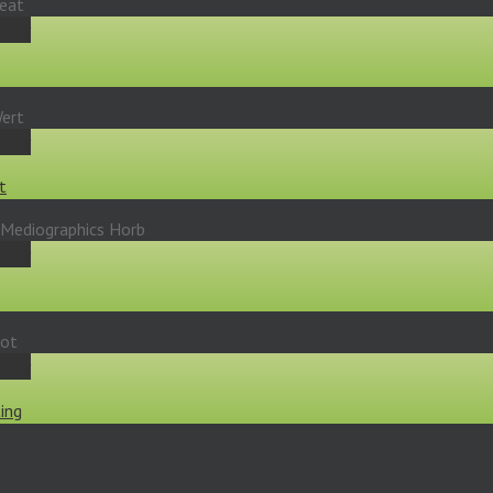
llery
llery
t
llery
llery
ing