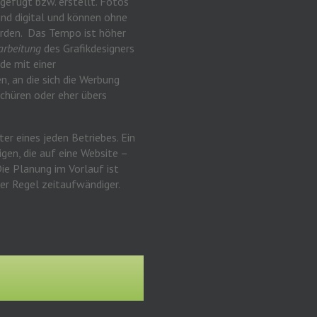
efügt bzw. erstellt. Fotos
ind digital und können ohne
rden. Das Tempo ist höher
arbeitung
des Grafikdesigners
de mit einer
en, an die sich die Werbung
schüren oder eher übers
er eines jeden Betriebes. Ein
gen, die auf eine Website –
ie Planung im Vorlauf ist
er Regel zeitaufwändiger.