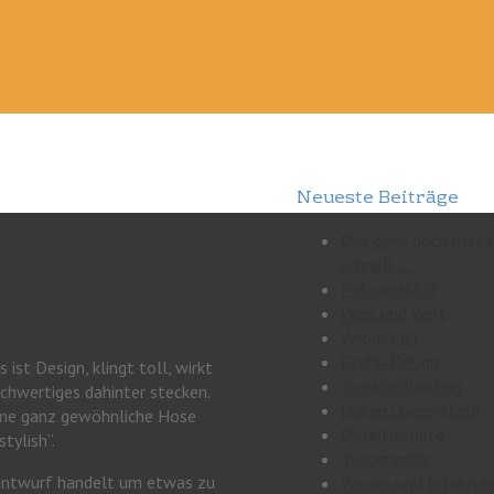
Neueste Beiträge
Das geht doch mal 
schnell …
Fotoqualität
Preis und Wert
Webdesign
Grafik-Design
ist Design, klingt toll, wirkt
Troubleshooting
ochwertiges dahinter stecken.
Daten übermitteln
eine ganz gewöhnliche Hose
Dateiformate
tylish“.
Typographie
n Entwurf handelt um etwas zu
Wissen und Erfahrun