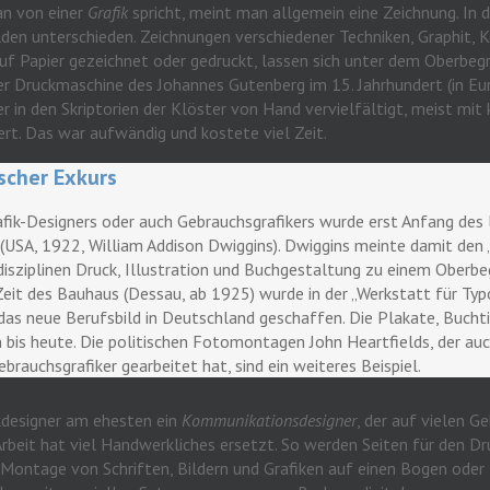
an von einer
Grafik
spricht, meint man allgemein eine Zeichnung. In 
den unterschieden. Zeichnungen verschiedener Techniken, Graphit, K
auf Papier gezeichnet oder gedruckt, lassen sich unter dem Oberbe
er Druckmaschine des Johannes Gutenberg im 15. Jahrhundert (in Eu
r in den Skriptorien der Klöster von Hand vervielfältigt, meist mit
rt. Das war aufwändig und kostete viel Zeit.
ischer Exkurs
afik-Designers oder auch Gebrauchsgrafikers wurde erst Anfang des
(USA, 1922, William Addison Dwiggins). Dwiggins meinte damit de
disziplinen Druck, Illustration und Buchgestaltung zu einem Oberbeg
eit des Bauhaus (Dessau, ab 1925) wurde in der „Werkstatt für Typ
as neue Berufsbild in Deutschland geschaffen. Die Plakate, Bucht
n bis heute. Die politischen Fotomontagen John Heartfields, der auch
ebrauchsgrafiker gearbeitet hat, sind ein weiteres Beispiel.
kdesigner am ehesten ein
Kommunikationsdesigner
, der auf vielen Ge
 Arbeit hat viel Handwerkliches ersetzt. So werden Seiten für den D
Montage von Schriften, Bildern und Grafiken auf einen Bogen oder 