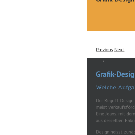
Previous
Next
Grafik-Desi
Welche Aufgab
Der Begriff Design w
meist verkaufsförde
Eine Jeans, mit de
aus derselben Fabrik
Design heisst zunä