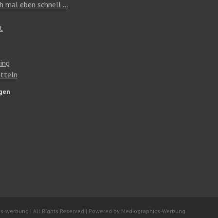
h mal eben schnell …
t
ing
tteln
gen
s-werbung | All Rights Reserved | Powered by Mediographics-Werbung