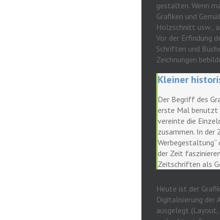
gestalten. Wenn m
Grafiken und Gemäl
Holzschnitt usw., 
Vor der Erfindung d
Schriften und Büche
Zeichnungen bebilde
Kleiner histor
Der Begriff des Gr
erste Mal benutzt 
vereinte die Einzel
zusammen. In der Z
Werbegestaltung“ d
der Zeit fasziniere
Zeitschriften als G
Heute ist der Grafi
Digitalisierung der
ausgelegt (Layout, 