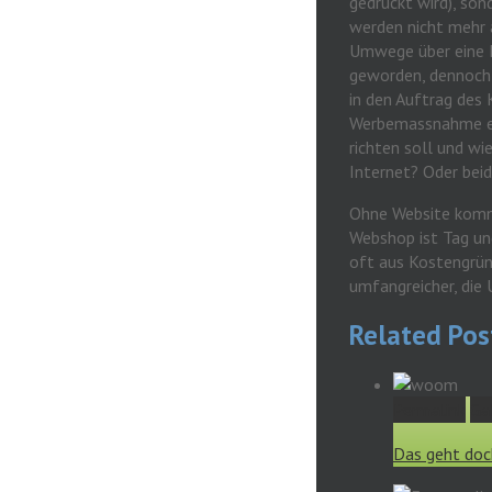
gedruckt wird), so
werden nicht mehr 
Umwege über eine 
geworden, dennoch 
in den Auftrag des 
Werbemassnahme e
richten soll und wi
Internet? Oder beid
Ohne Website komm
Webshop ist Tag un
oft aus Kostengründ
umfangreicher, die 
Related Pos
Permalink
Ga
Das geht doc