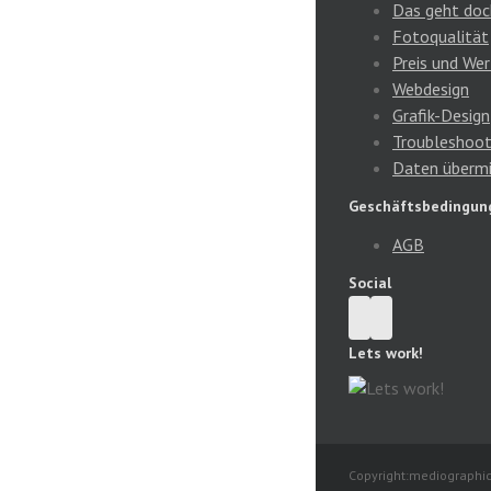
Das geht doc
Fotoqualität
Preis und Wer
Webdesign
Grafik-Design
Troubleshoot
Daten übermi
Geschäftsbedingun
AGB
Social
Lets work!
Copyright:mediographic