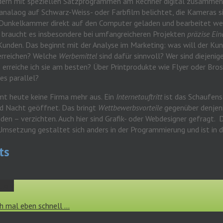
ndern mit speziellen Satzprogrammen am Rechner digital zusammeng
analaog auf Schwarz-Weiss- oder Farbfilm belichtet, die Kameras s
Dunkelkammer direkt auf den Computer geladen und bearbeitet we
braucht es insbesondere bei umfangreicheren Projekten
präzise Ein
Kunden. Das beginnt mit der Analyse im Marketing: was will der Kun
rreichen? Welche
Werbemittel
sind dafür sinnvoll? Wer sind diejenig
e erreiche ich sie am besten? Über Printprodukte wie Flyer oder Bro
es parallel?
t heute keine Firma mehr aus. Ein
Internetauftritt
ist das Schaufenst
d Nacht geöffnet. Das bringt
Wettbewerbsvorteile
gegenüber denjeni
en – verzichten. Auch hier sind Grafik- oder Webdesigner gefragt. D
Umsetzung gestaltet sich anders in der Programmierung und ist in d
ts
llery
h mal eben schnell …