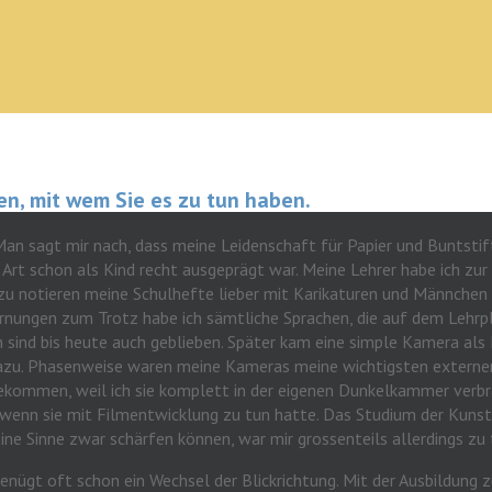
en, mit wem Sie es zu tun haben.
an sagt mir nach, dass meine Leidenschaft für Papier und Buntstif
 Art schon als Kind recht ausgeprägt war. Meine Lehrer habe ich zur
zu notieren meine Schulhefte lieber mit Karikaturen und Männchen v
nungen zum Trotz habe ich sämtliche Sprachen, die auf dem Lehrp
 sind bis heute auch geblieben. Später kam eine simple Kamera als
azu. Phasenweise waren meine Kameras meine wichtigsten externe
bekommen, weil ich sie komplett in der eigenen Dunkelkammer verb
, wenn sie mit Filmentwicklung zu tun hatte. Das Studium der Kuns
ne Sinne zwar schärfen können, war mir grossenteils allerdings zu 
enügt oft schon ein Wechsel der Blickrichtung. Mit der Ausbildung 