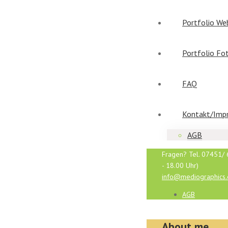
Portfolio We
Portfolio Fo
FAQ
Kontakt/Imp
AGB
Fragen? Tel. 07451/ 
- 18.00 Uhr)
info@mediographics
AGB
About me