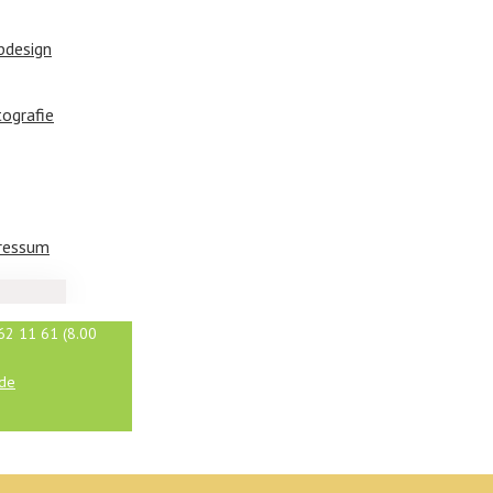
bdesign
tografie
ressum
62 11 61 (8.00
.de