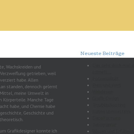
Neueste Beiträge
Das geht doch mal 
te, Wachskreiden und
schnell …
 Verzweiflung getrieben, weil
Fotoqualität
erziert habe. Allen
Preis und Wert
lan standen, dennoch gelernt
Webdesign
 Mittel, meine Umwelt in
Grafik-Design
n Körperteile. Manche Tage
Troubleshooting
racht habe, und Chemie habe
Daten übermitteln
tgeschichte, Geschichte und
Dateiformate
theoretisch.
Typographie
zum Grafikdesigner konnte ich
Wissen und Erfahrun