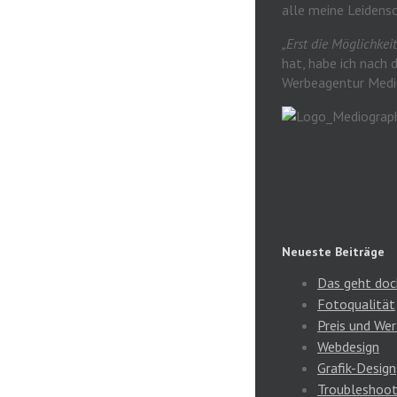
alle meine Leidens
„Erst die Möglichkei
hat, habe ich nach 
Werbeagentur Medio
Neueste Beiträge
Das geht doc
Fotoqualität
Preis und Wer
Webdesign
Grafik-Design
Troubleshoot