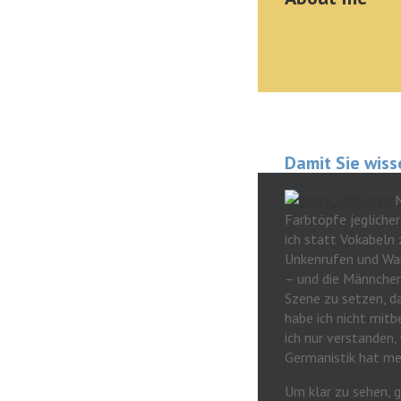
Damit Sie wiss
M
Farbtöpfe jeglicher
ich statt Vokabeln 
Unkenrufen und War
– und die Männchen
Szene zu setzen, d
habe ich nicht mit
ich nur verstanden
Germanistik hat mei
Um klar zu sehen, g