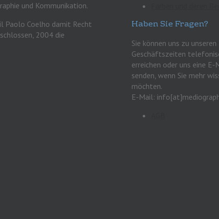
raphie und Kommunikation.
Farben und deren B
Haben Sie Fragen?
l Paolo Coelho damit Recht
eschlossen, 2004 die
Sie können uns zu unseren
Geschäftszeiten telefonis
erreichen oder uns eine E-
senden, wenn Sie mehr wis
möchten.
E-Mail: info[at]mediograph
AGB