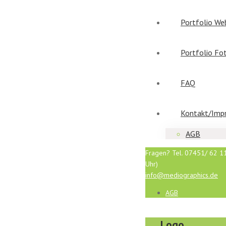
Portfolio We
Portfolio Fo
FAQ
Kontakt/Imp
AGB
Fragen? Tel. 07451/ 62 11
Uhr)
info@mediographics.de
AGB
Logo