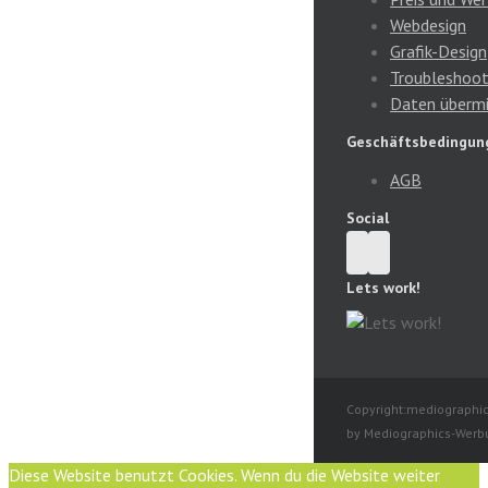
Webdesign
Grafik-Design
Troubleshoot
Daten übermi
Geschäftsbedingun
AGB
Social
Lets work!
Copyright:mediographic
by Mediographics-Werb
Diese Website benutzt Cookies. Wenn du die Website weiter