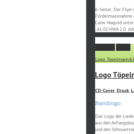
6-Seiter; Der Flyer 
Fördermassnahme d
Calw-Nagold unte
„ALISCHWA 2.0 Arb
Permalink
Gallery
Logo Töpelmann&
Logo Töpe
CD-Cover
,
Druck
,
L
Bandlogo
Das Logo der Liede
aus den Anfangsbu
und den Silhouetten