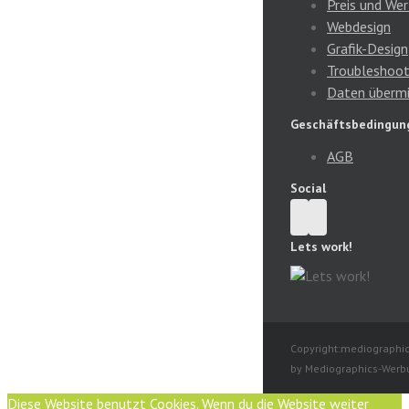
Preis und Wer
Webdesign
Grafik-Design
Troubleshoot
Daten übermi
Geschäftsbedingun
AGB
Social
Lets work!
Copyright:mediographic
by Mediographics-Werb
Diese Website benutzt Cookies. Wenn du die Website weiter